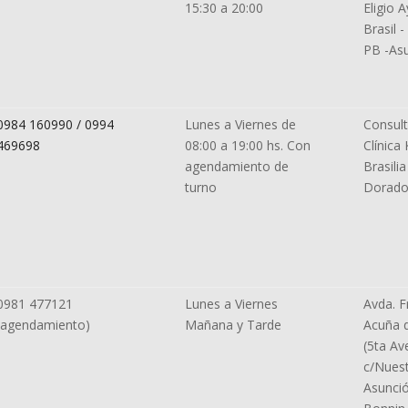
15:30 a 20:00
Eligio 
Brasil 
PB -As
0984 160990 / 0994
Lunes a Viernes de
Consult
469698
08:00 a 19:00 hs. Con
Clínica
agendamiento de
Brasilia
turno
Dorado
0981 477121
Lunes a Viernes
Avda. F
(agendamiento)
Mañana y Tarde
Acuña 
(5ta Av
c/Nuest
Asunció