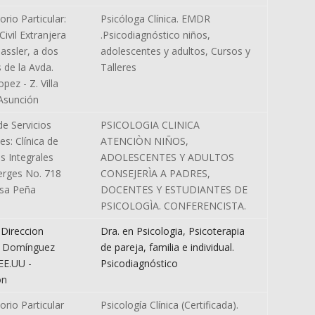
orio Particular:
Psicóloga Clínica. EMDR
Civil Extranjera
.Psicodiagnóstico niños,
assler, a dos
adolescentes y adultos, Cursos y
 de la Avda.
Talleres
pez - Z. Villa
Asunción
de Servicios
PSICOLOGIA CLINICA
es: Clínica de
ATENCIÒN NIÑOS,
os Integrales
ADOLESCENTES Y ADULTOS
erges No. 718
CONSEJERÌA A PADRES,
osa Peña
DOCENTES Y ESTUDIANTES DE
PSICOLOGÌA. CONFERENCISTA.
 Direccion
Dra. en Psicologia, Psicoterapia
 Domínguez
de pareja, familia e individual.
EE.UU -
Psicodiagnóstico
ón
orio Particular
Psicología Clínica (Certificada).