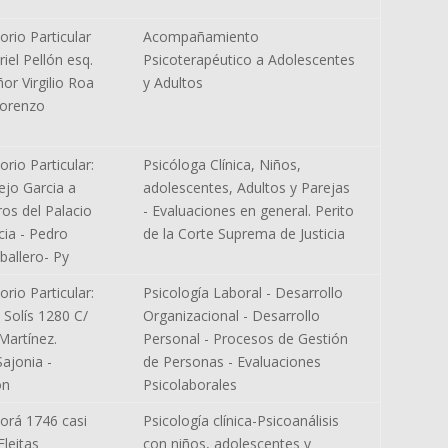
orio Particular
Acompañamiento
iel Pellón esq.
Psicoterapéutico a Adolescentes
r Virgilio Roa
y Adultos
Lorenzo
orio Particular:
Psicóloga Clínica, Niños,
lejo Garcia a
adolescentes, Adultos y Parejas
os del Palacio
- Evaluaciones en general. Perito
cia - Pedro
de la Corte Suprema de Justicia
ballero- Py
orio Particular:
Psicología Laboral - Desarrollo
 Solís 1280 C/
Organizacional - Desarrollo
artínez.
Personal - Procesos de Gestión
Sajonia -
de Personas - Evaluaciones
ón
Psicolaborales
orá 1746 casi
Psicología clínica-Psicoanálisis
leitas
con niños, adolescentes y