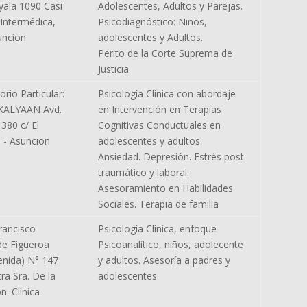
Ayala 1090 Casi
Adolescentes, Adultos y Parejas.
- Intermédica,
Psicodiagnóstico: Niños,
uncion
adolescentes y Adultos.
Perito de la Corte Suprema de
Justicia
orio Particular:
Psicología Clínica con abordaje
 KALYAAN Avd.
en Intervención en Terapias
 380 c/ El
Cognitivas Conductuales en
 - Asuncion
adolescentes y adultos.
Ansiedad. Depresión. Estrés post
traumático y laboral.
Asesoramiento en Habilidades
Sociales. Terapia de familia
rancisco
Psicología Clínica, enfoque
de Figueroa
Psicoanalítico, niños, adolecente
enida) N° 147
y adultos. Asesoría a padres y
ra Sra. De la
adolescentes
n. Clínica