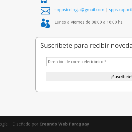

soppsicologia@gmail.com
|
spps.capac

Lunes a Viernes de 08:00 a 16:00 hs.
Suscríbete para recibir noved
logía | Diseñado por
Creando Web Paraguay