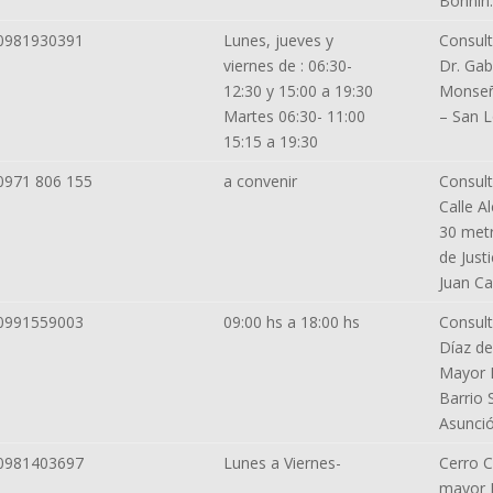
Bonnin.
0981930391
Lunes, jueves y
Consult
viernes de : 06:30-
Dr. Gabr
12:30 y 15:00 a 19:30
Monseño
Martes 06:30- 11:00
– San 
15:15 a 19:30
0971 806 155
a convenir
Consult
Calle A
30 metr
de Justi
Juan Ca
0991559003
09:00 hs a 18:00 hs
Consult
Díaz de
Mayor M
Barrio 
Asunci
0981403697
Lunes a Viernes-
Cerro C
mayor F