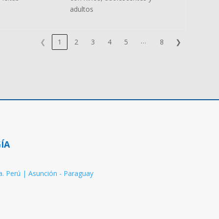
adultos
…
❮
1
2
3
4
5
8
❯
ÍA
da. Perú | Asunción - Paraguay