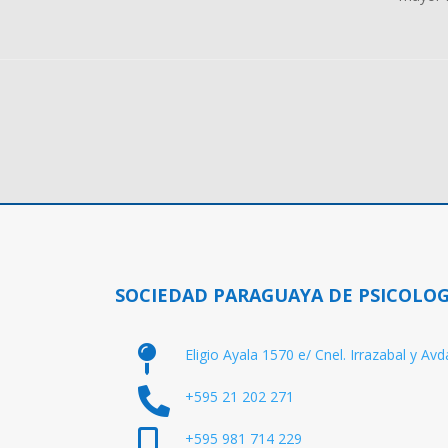
SOCIEDAD PARAGUAYA DE PSICOLOG

Eligio Ayala 1570 e/ Cnel. Irrazabal y Av

+595 21 202 271

+595 981 714 229