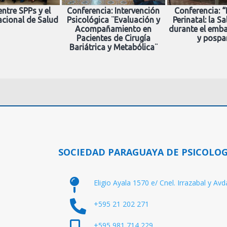
ntre SPPs y el
Conferencia: Intervención
Conferencia: “
acional de Salud
Psicológica ¨Evaluación y
Perinatal: la S
Acompañamiento en
durante el emba
Pacientes de Cirugía
y pospa
Bariátrica y Metabólica¨
SOCIEDAD PARAGUAYA DE PSICOLOG

Eligio Ayala 1570 e/ Cnel. Irrazabal y Av

+595 21 202 271
+595 981 714 229