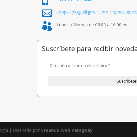


soppsicologia@gmail.com
|
spps.capac

Lunes a Viernes de 08:00 a 16:00 hs.
Suscríbete para recibir noved
logía | Diseñado por
Creando Web Paraguay