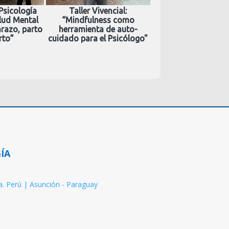
Psicología
Taller Vivencial:
alud Mental
“Mindfulness como
razo, parto
herramienta de auto-
rto”
cuidado para el Psicólogo"
ÍA
da. Perú | Asunción - Paraguay