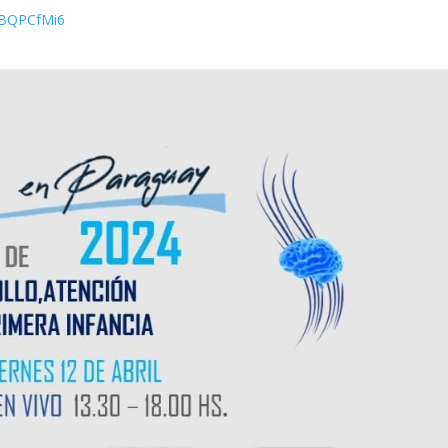
xrBQPCfMi6